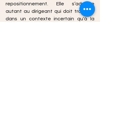
repositionnement. Elle s’adresse 
autant au dirigeant qui doit trancher 
dans un contexte incertain qu’à la 
personne qui cherche à retrouver une 
direction plus juste dans sa vie.
Le livre montre que la décision n’est 
pas uniquement un acte de volonté. 
Elle est un acte de conscience. Elle 
demande de ralentir, de regarder, de 
questionner, de relier et d’oser. Oser 
voir ce que l’on évite. Oser reconnaître 
ce que l’on ressent. Oser nommer ce 
qui bloque. Oser choisir ce qui est 
juste, même lorsque ce choix oblige à 
changer de posture.
Un chemin de lucidité et 