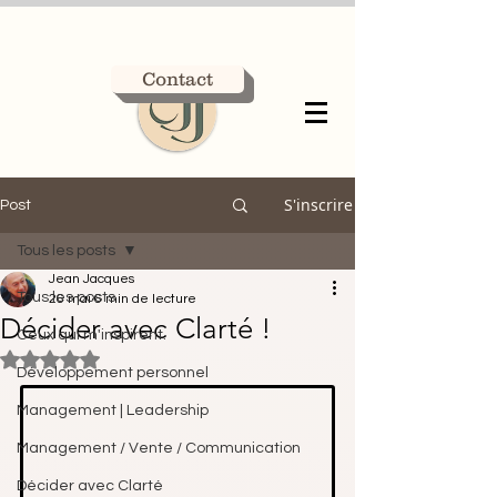
Contact
S'inscrire
Post
Tous les posts
Jean Jacques
Tous les posts
26 mai
6 min de lecture
Décider avec Clarté !
Ceux qui m'inspirent.
Noté NaN étoiles sur 5.
Développement personnel
Management | Leadership
Management / Vente / Communication
Décider avec Clarté