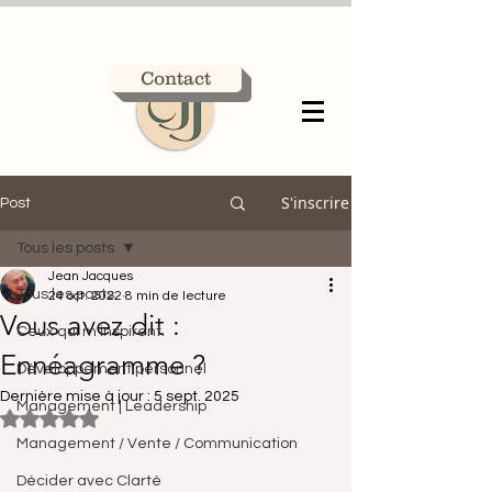
Contact
S'inscrire
Post
Tous les posts
Jean Jacques
Tous les posts
24 oct. 2022
8 min de lecture
Vous avez dit :
Ceux qui m'inspirent.
Ennéagramme ?
Développement personnel
Dernière mise à jour :
5 sept. 2025
Management | Leadership
Noté NaN étoiles sur 5.
Management / Vente / Communication
Décider avec Clarté