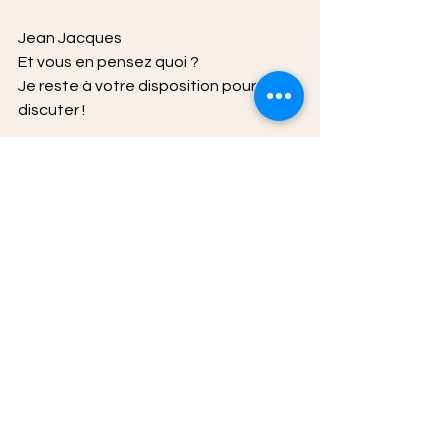
Jean Jacques
Et vous en pensez quoi ?
Je reste à votre disposition pour en 
discuter !
Sources et pratiques
La pleine conscience - Jon Kabat-
Zinn
L'intelligence émotionnelle de 
Daniel Goleman
Le deuil -Elisabeth Kubler Ross
Les 5 blessures de l'âme Lise 
Bourbeau
La Communication Non violente
Eric Berne - L'analyse 
transactionnelle
Article de Susan David PDG 
d'Evidence based psychology, 