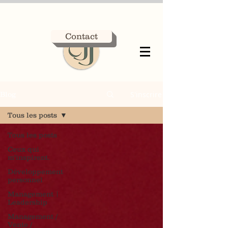
Contact
S'inscrire
Blog
Tous les posts
Tous les posts
Ceux qui
m'inspirent.
Développement
personnel
Management |
Leadership
Management /
Vente /