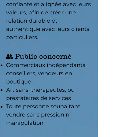
confiante et alignée avec leurs
valeurs, afin de créer une
relation durable et
authentique avec leurs clients
particuliers.
👥 Public concerné
Commerciaux indépendants,
conseillers, vendeurs en
boutique
Artisans, thérapeutes, ou
prestataires de services
Toute personne souhaitant
vendre sans pression ni
manipulation