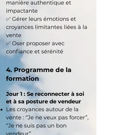
manière authentique et
impactante
✅ Gérer leurs émotions et
croyances limitantes liées à la
vente
✅ Oser proposer avec
confiance et sérénité
4. Programme de la
formation
Jour 1 : Se reconnecter à soi
et à sa posture de vendeur
Les croyances autour de la
vente
: “Je ne veux pas forcer”,
“Je ne suis pas un bon
vendeur”