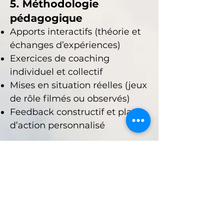
5. Méthodologie
pédagogique
Apports interactifs (théorie et
échanges d’expériences)
Exercices de coaching
individuel et collectif
Mises en situation réelles (jeux
de rôle filmés ou observés)
Feedback constructif et plan
d’action personnalisé
6. Résultats attendus
À la fin du parcours, les
participants :
✨Ont atteint leurs objectifs
fixés
✨Ont une meilleure image