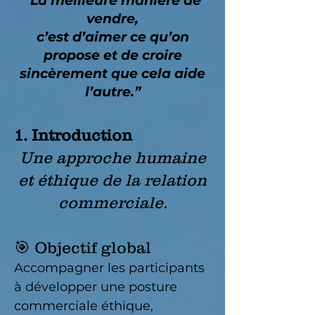
“La meilleure manière de
vendre,
c’est d’aimer ce qu’on
propose et de croire
sincèrement que cela aide
l’autre.”
1. Introduction
Une approche humaine
et éthique de la relation
commerciale.
🎯 Objectif global
Accompagner les participants
à développer une posture
commerciale éthique,