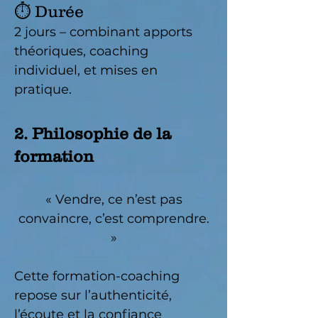
⏱ Durée
2 jours – combinant apports
théoriques, coaching
individuel, et mises en
pratique.
2. Philosophie de la
formation
« Vendre, ce n’est pas
convaincre, c’est comprendre.
»
Cette formation-coaching
repose sur l’authenticité,
l’écoute et la confiance