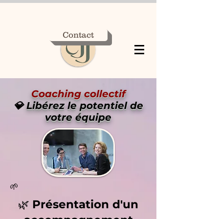
Contact
Coaching collectif
💎
Libérez le potentiel de
votre équipe
🌱
🌿
Présentation d'un