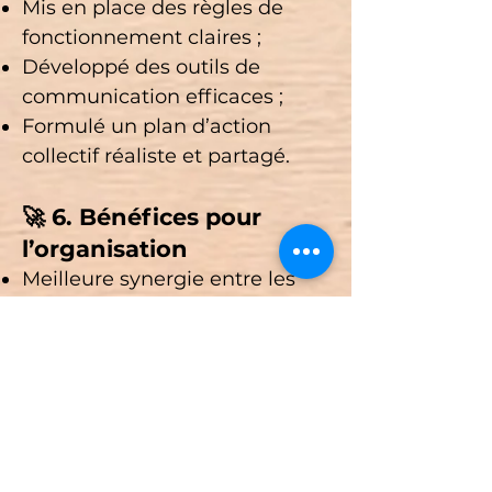
Mis en place des règles de
fonctionnement claires ;
Développé des outils de
communication efficaces ;
Formulé un plan d’action
collectif réaliste et partagé.
🚀 6. Bénéfices pour
l’organisation
Meilleure synergie entre les
membres ;
Réduction des tensions et
incompréhensions ;
Hausse de la motivation et de
l’engagement ;
Amélioration de la
performance collective et du