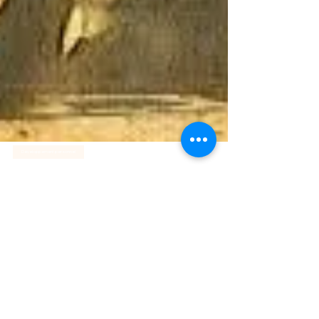
Développement personnel
Vous avez dit : Ennéagramme ?
l’ennéagramme nous aide à identifier ces
schémas automatiques et surtout à
percevoir les motivations inconscientes ...