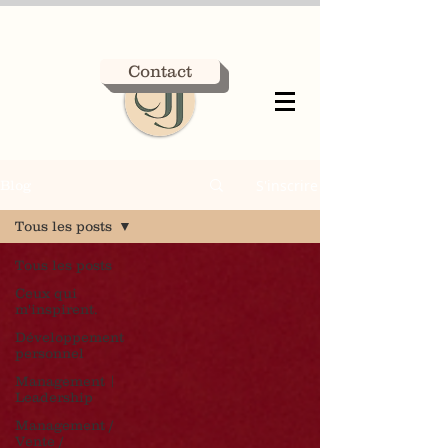
Contact
S'inscrire
Blog
Tous les posts
Tous les posts
Ceux qui
m'inspirent.
Développement
personnel
Management |
Leadership
Management /
Vente /