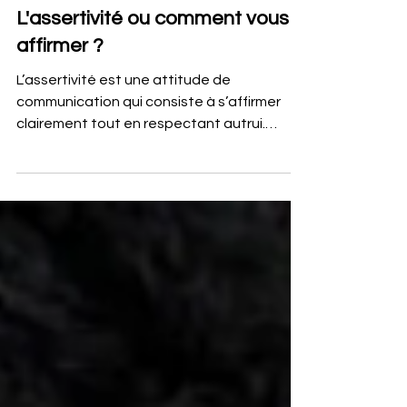
Management | Leadership
L'assertivité ou comment vous
affirmer ?
L’assertivité est une attitude de
communication qui consiste à s’affirmer
clairement tout en respectant autrui.
Contrairement à la fuite, l’agressivité ou la
manipulation, elle repose sur une
expression authentique, congruente et
réfléchie. Fondée sur l’accueil de soi plutôt
que sur la maîtrise de soi, elle permet de
réduire le stress, d’améliorer l’efficacité
relationnelle et de désamorcer les conflits,
tant dans la vie professionnelle que
personnelle.