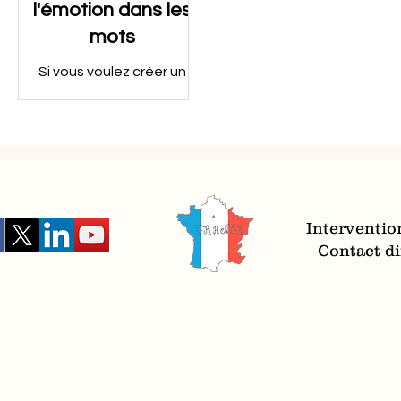
l'émotion dans les
mots
Si vous voulez créer un
lien, pensezà la
puissance de
l'émotionnel
Interventio
Contact dir