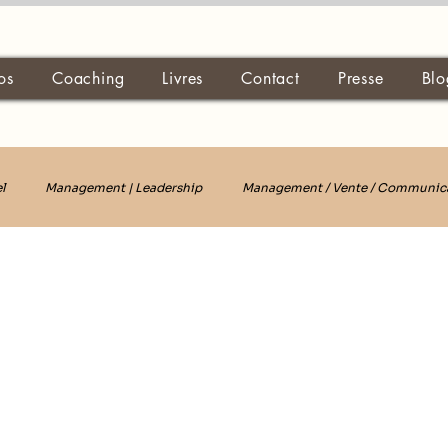
os
Coaching
Livres
Contact
Presse
Blo
l
Management | Leadership
Management / Vente / Communic