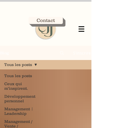
Contact
S'inscrire
Blog
Tous les posts
Tous les posts
Ceux qui
m'inspirent.
Développement
personnel
Management |
Leadership
Management /
Vente /