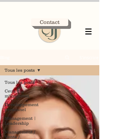
Contact
S'inscrire
Blog
Tous les posts
Tous les posts
Ceux qui
m'inspirent.
Développement
personnel
Management |
Leadership
Management /
Vente /