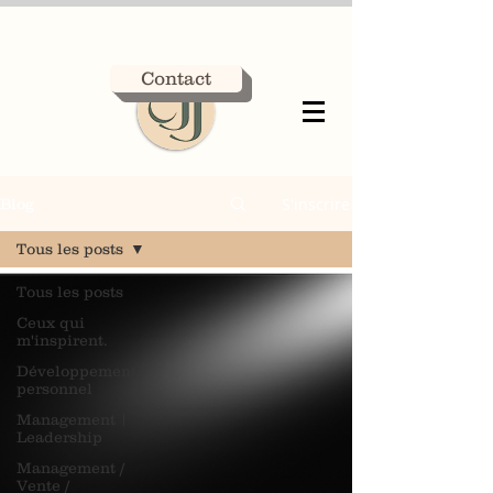
Contact
S'inscrire
Blog
Tous les posts
Tous les posts
Ceux qui
m'inspirent.
Développement
personnel
Management |
Leadership
Management /
Vente /