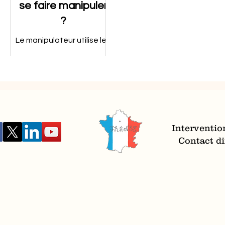
se faire manipuler
?
Le manipulateur utilise les
flatteries et les menaces.
Connaître son talent
d'Achille est un bouclier
pour se prémunir de la
manipulation.
Interventio
Contact dir