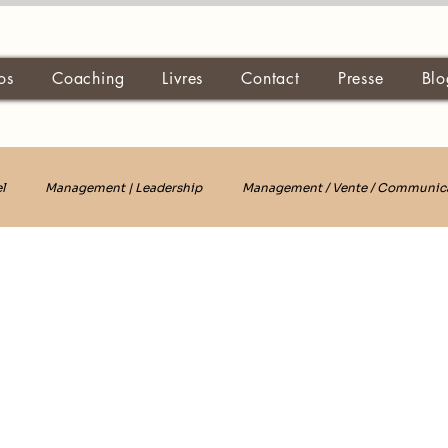
os
Coaching
Livres
Contact
Presse
Blo
l
Management | Leadership
Management / Vente / Communic