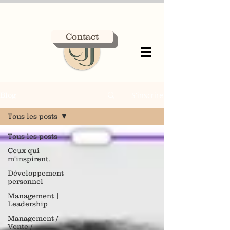
Contact
S'inscrire
Blog
Tous les posts
Tous les posts
Ceux qui
m'inspirent.
Développement
personnel
Management |
Leadership
Management /
Vente /