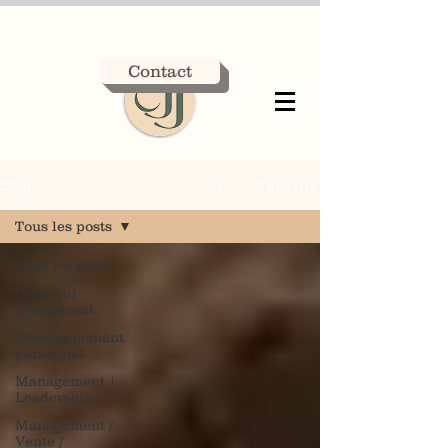
Contact
S'inscrire
Blog
Tous les posts
Tous les posts
Ceux qui
m'inspirent.
Développement
personnel
Management |
Leadership
Management /
Vente /