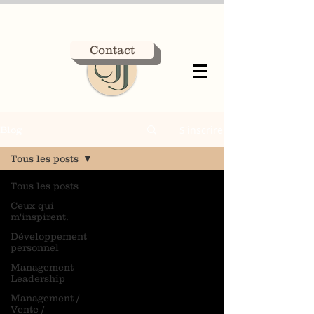
Contact
S'inscrire
Blog
Tous les posts
Tous les posts
Ceux qui
m'inspirent.
Développement
personnel
Management |
Leadership
Management /
Vente /