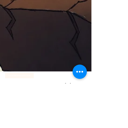
Développement personnel
Comment ne pas se faire
manipuler ?
Le manipulateur utilise les flatteries et les
menaces. Connaître son talent d'Achille est
un bouclier pour se prémunir de la