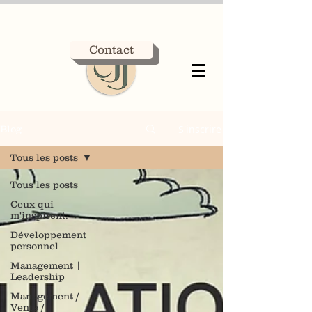
Contact
S'inscrire
Blog
Tous les posts
Tous les posts
Ceux qui
m'inspirent.
Développement
personnel
Management |
Leadership
Management /
Vente /