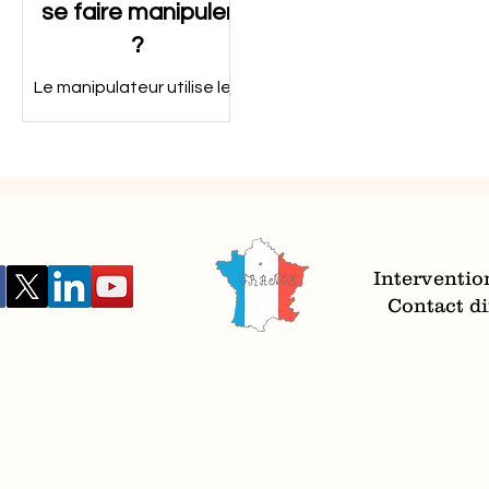
se faire manipuler
?
Le manipulateur utilise les
flatteries et les menaces.
Connaître son talent
d'Achille est un bouclier
pour se prémunir de la
manipulation.
Interventio
Contact dir