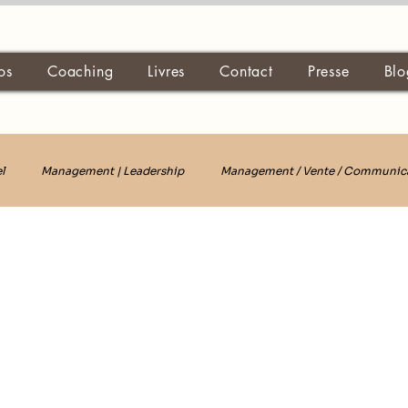
os
Coaching
Livres
Contact
Presse
Blo
l
Management | Leadership
Management / Vente / Communic