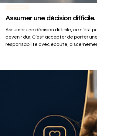
Décider avec Clarté
Assumer une décision difficile.
Assumer une décision difficile, ce n’est pas
devenir dur. C’est accepter de porter une
responsabilité avec écoute, discernement
et clarté. Dans le management, certaines
décisions ne sont pas agréables, mais elles
deviennent nécessaires pour protéger,
clarifier et permettre d’avancer. Le
courage consiste alors à écouter vraiment,
décider honnêtement et agir sans se
dérober