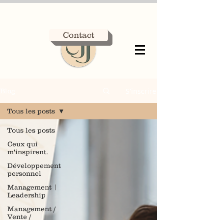
Contact
S'inscrire
Blog
Tous les posts
Tous les posts
Ceux qui
m'inspirent.
Développement
personnel
Management |
Leadership
Management /
Vente /