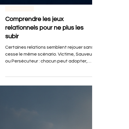
Développement personnel
Comprendre les jeux
relationnels pour ne plus les
subir
Certaines relations semblent rejouer sans
cesse le même scénario. Victime, Sauveur
ou Persécuteur : chacun peut adopter,
souvent inconsciemment, une posture qui
nourrit celle de l’autre. Comprendre ces
jeux relationnels permet de repérer ce qui
se répète, de clarifier les besoins non
exprimés et de retrouver une
communication plus consciente. Sortir du