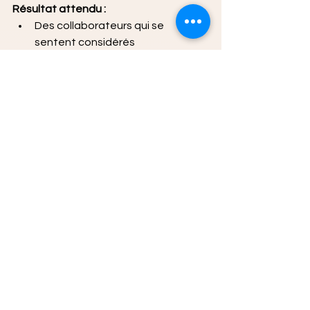
Résultat attendu :
Des collaborateurs qui se 
sentent considérés
Une confiance affective 
renforcée
Phase 5 – Intégration et ancrage 
(durabilité)
Objectif :
 rendre le leadership 
confiant durable et autonome.
Contenu :
Mise en place de rituels de 
leadership (feedback, 
introspection)
Plan de progrès individuel
Indicateurs de confiance 
(engagement, coopération, 
initiative)
Travail sur la cohérence dans la 