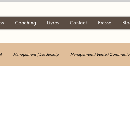
os
Coaching
Livres
Contact
Presse
Blo
l
Management | Leadership
Management / Vente / Communic