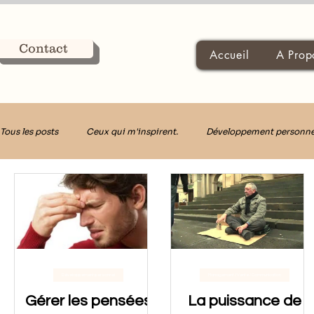
Contact
Accueil
A Prop
Tous les posts
Ceux qui m'inspirent.
Développement personne
Décider avec Clarté
Développement personnel
Management / Vente / Communication
Gérer les pensées
La puissance de