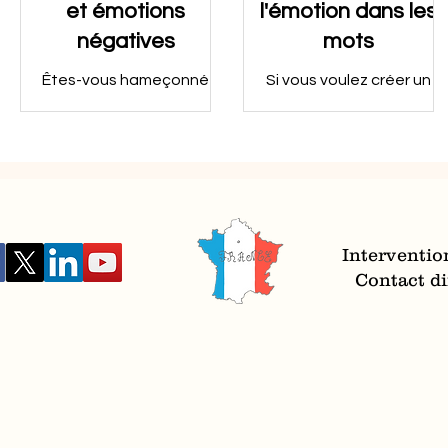
et émotions
l'émotion dans les
négatives
mots
Êtes-vous hameçonné
Si vous voulez créer un
comme un poisson ?
lien, pensezà la
Monique voulait réussir.
puissance de
Dans sa tête une voix lui
l'émotionnel
disait : "pour réussir, il faut
travailler !"
Interventio
Contact dir