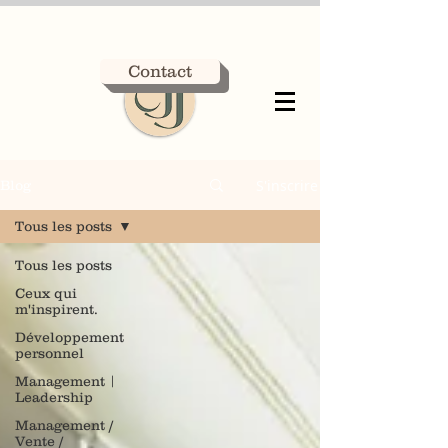
Contact
S'inscrire
Blog
Tous les posts
Tous les posts
Ceux qui
m'inspirent.
Développement
personnel
Management |
Leadership
Management /
Vente /