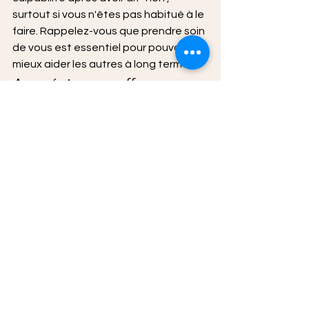
surtout si vous n'êtes pas habitué à le 
faire. Rappelez-vous que prendre soin 
de vous est essentiel pour pouvoir 
mieux aider les autres à long terme.
Apprécier ses efforts
Reconnaissez et célébrez vos 
réussites chaque fois que vous 
réussissez à dire "non". Cela 
renforcera votre confiance en vous et 
vous encouragera à continuer à poser 
des limites claires.
Conclusion
Apprendre à dire "non" est un 
processus qui demande du temps et 
de la pratique. En suivant ces cinq 
étapes, vous pourrez vous affirmer 