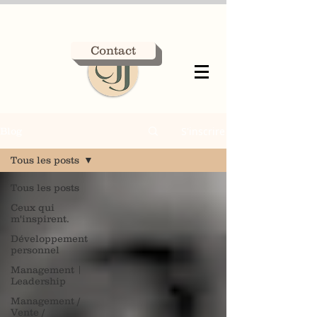
Contact
S'inscrire
Blog
Tous les posts
Tous les posts
Ceux qui
m'inspirent.
Développement
personnel
Management |
Leadership
Management /
Vente /