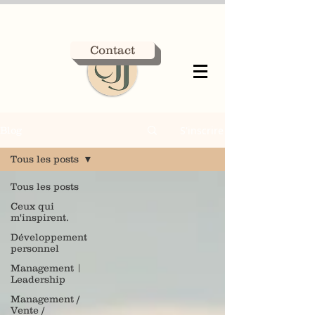
Contact
S'inscrire
Blog
Tous les posts
Tous les posts
Ceux qui
m'inspirent.
Développement
personnel
Management |
Leadership
Management /
Vente /