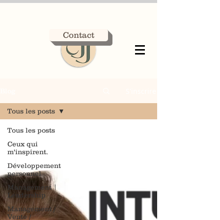
Contact
S'inscrire
Blog
Tous les posts
Tous les posts
Ceux qui
m'inspirent.
Développement
personnel
Management |
Leadership
Management /
Vente /