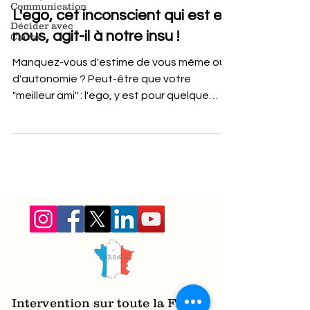
Communication
L'ego, cet inconscient qui est en
Décider avec
nous, agit-il à notre insu !
Clarté
Manquez-vous d'estime de vous même ou
d'autonomie ? Peut-être que votre
"meilleur ami" : l'ego, y est pour quelque
chose ?
Intervention sur toute la France