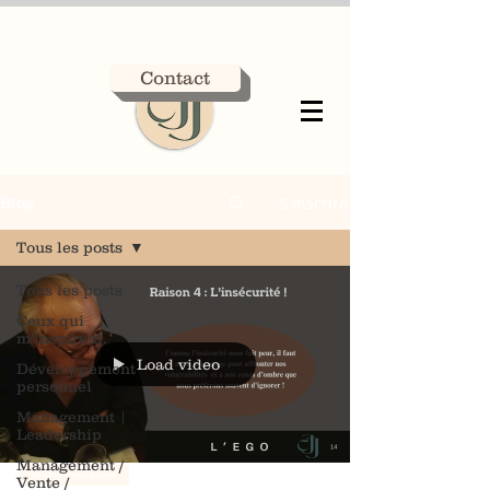
Contact
S'inscrire
Blog
Tous les posts
Tous les posts
Ceux qui
m'inspirent.
Load video
Développement
personnel
Management |
Leadership
Management /
Développement personnel
Vente /