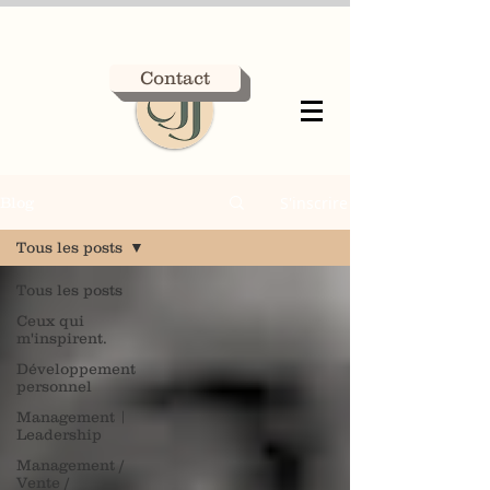
Contact
S'inscrire
Blog
Tous les posts
Tous les posts
Ceux qui
m'inspirent.
Développement
personnel
Management |
Leadership
Management /
Vente /