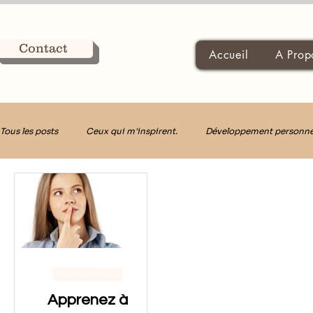
Contact
Accueil
A Prop
Tous les posts
Ceux qui m'inspirent.
Développement personne
Décider avec Clarté
Développement personnel
Apprenez à