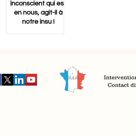
inconscient qui est
en nous, agit-il à
notre insu !
Manquez-vous d'estime
de vous même ou
d'autonomie ? Peut-être
que votre "meilleur ami" :
l'ego, y est pour quelque
chose ?
Interventio
Contact dir