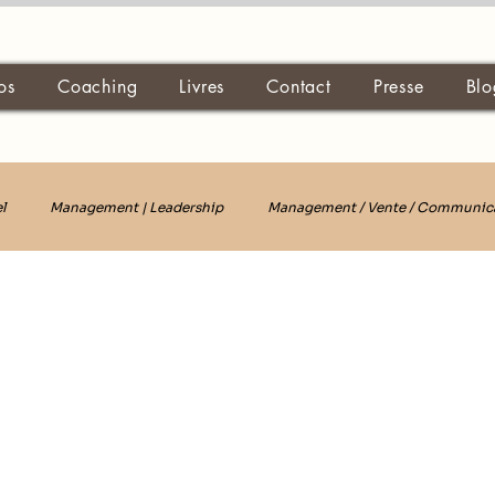
os
Coaching
Livres
Contact
Presse
Blo
l
Management | Leadership
Management / Vente / Communic