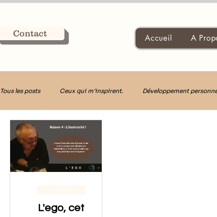
Contact
Accueil
A Prop
Tous les posts
Ceux qui m'inspirent.
Développement personne
Décider avec Clarté
Développement personnel
L'ego, cet