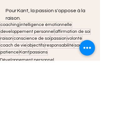
Pour Kant, la passion s'oppose à la 
raison.
coaching
intelligence émotionnelle
developpement personnel
affirmation de soi
raison
conscience de soi
passion
volonté
coach de vie
objectifs
responsabilité
soutien
patience
Kant
passions
Développement personnel
Management / Vente / Communication
Voir tout
Posts récents