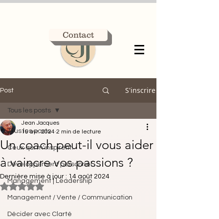
Contact
S'inscrire
Post
Tous les posts
Jean Jacques
Tous les posts
15 avr. 2024
2 min de lecture
Un coach peut-il vous aider
Ceux qui m'inspirent.
à vaincre vos passions ?
Développement personnel
Dernière mise à jour :
14 août 2024
Management | Leadership
Noté NaN étoiles sur 5.
Management / Vente / Communication
Décider avec Clarté