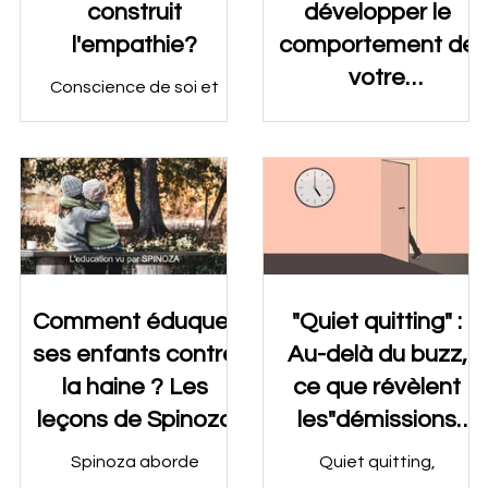
construit
développer le
l'empathie?
comportement de
votre
Conscience de soi et
management
empathie sont les deux
Un séminaire de
piliers de l'intelligence
relationnel ?
comportement
émotionnelle.
managérial destiné à des
groupes de managers
type COPIou autres mais
appartenant à la même
structure.
Comment éduquer
"Quiet quitting" :
ses enfants contre
Au-delà du buzz,
la haine ? Les
ce que révèlent
leçons de Spinoza
les"démissions
silencieuses".
Spinoza aborde
Quiet quitting,