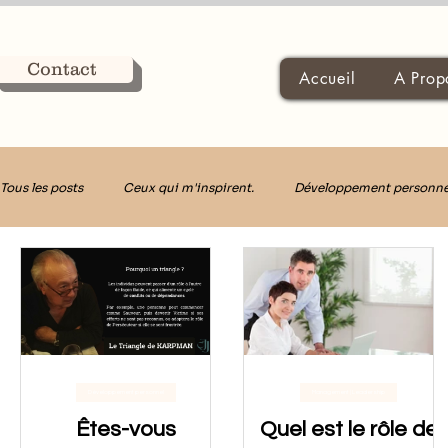
Contact
Accueil
A Prop
Tous les posts
Ceux qui m'inspirent.
Développement personne
Décider avec Clarté
Développement personnel
Management | Leadership
Êtes-vous
Quel est le rôle de