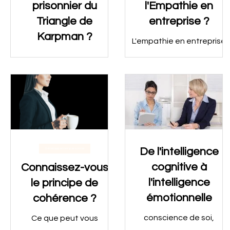
prisonnier du
l'Empathie en
Triangle de
entreprise ?
Karpman ?
L'empathie en entreprise
est-il un outil de
Le triangle dramatique
développement ou de
est un jeu psychologique
manipulation ?
avec trois personnages :
La victime, le persécuteur
et le sauveur.
De l'intelligence
Développement personnel
cognitive à
Connaissez-vous
l'intelligence
le principe de
émotionnelle
cohérence ?
conscience de soi,
Ce que peut vous