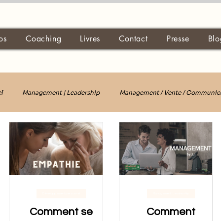
os
Coaching
Livres
Contact
Presse
Blo
l
Management | Leadership
Management / Vente / Communic
Développement personnel
Management | Leadership
Comment se
Comment