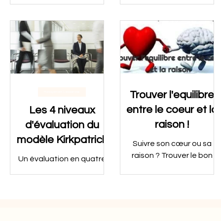
gestion de soi,
apporter plus de
intelligence
cohérence ? Être
interpersonnelle,
cohérent, c’est
intelligence sociale
l’alignement entre ce que
nous pensons et ce que
nous faisons. Le...
Trouver l'equilibre
Management | Leadership
entre le coeur et la
Les 4 niveaux
raison !
d'évaluation du
modèle Kirkpatrick
Suivre son cœur ou sa
raison ? Trouver le bon
Un évaluation en quatre
equilibre entre peut être
temps qui permet
un défi car ils sont
d'évaluer le ROE (Retour
généralement souvent
sur les attentes) et ainsi
perçus comme en conflit.
apprécier concrètement
les résultats d'un savoir-